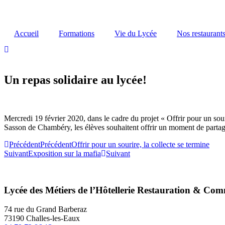
Accueil
Formations
Vie du Lycée
Nos restaurant
Un repas solidaire au lycée!
Mercredi 19 février 2020, dans le cadre du projet « Offrir pour un sour
Sasson de Chambéry, les élèves souhaitent offrir un moment de partag
Précédent
Précédent
Offrir pour un sourire, la collecte se termine
Suivant
Exposition sur la mafia
Suivant
Lycée des Métiers de l’Hôtellerie Restauration & Com
74 rue du Grand Barberaz
73190 Challes-les-Eaux