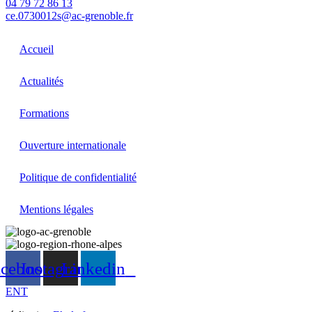
04 79 72 86 13
ce.0730012s@ac-grenoble.fr
Accueil
Actualités
Formations
Ouverture internationale
Politique de confidentialité
Mentions légales
acebook
Instagram
Linkedin
ENT