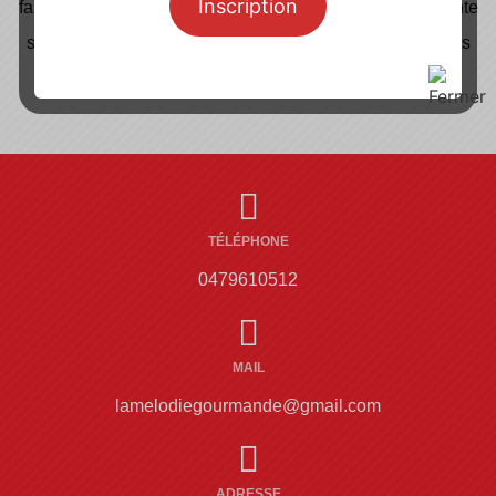
Inscription
familiale et passionnée, soudée, bienveillante et exigeante
sur la qualité. Travailler chez nous, c'est progresser dans
une bonne ambiance, avec le goût du travail bien fait.
TÉLÉPHONE
0479610512
MAIL
lamelodiegourmande@gmail.com
ADRESSE