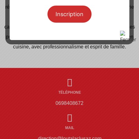
récemment, le restaurant propose une cuisine de brasserie
Inscription
alpine, à la fois généreuse, locale et moderne, dans un
cadre alliant tradition et fraîcheur. Nous travaillons avec des
produits de saison issus de l’Arc Alpin, en salle comme en
cuisine, avec professionnalisme et esprit de famille.
TÉLÉPHONE
0698408672
MAIL
direction@loutalaclusaz.com