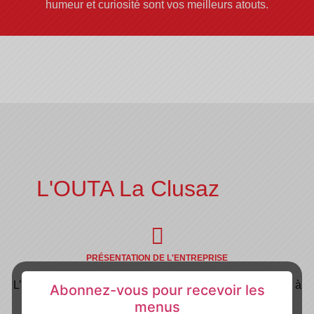
humeur et curiosité sont vos meilleurs atouts.
L'OUTA La Clusaz
PRÉSENTATION DE L'ENTREPRISE
L’Outa est une institution installée depuis plus de 55 ans à
Abonnez-vous pour recevoir les
menus
La Clusaz, station emblématique des Alpes. Repris