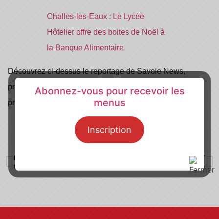
Challes-les-Eaux : Le Lycée
Hôtelier offre des boites de Noël à
la Banque Alimentaire
Découvrez ci-dessus le reportage de Savoie News,
présentant l’engagement des élèves et de leurs
Abonnez-vous pour recevoir les
menus
professeurs pour les plus démunis.
Inscription
PRÉCÉDENT
SUIVANT
Notre restaurant d’application
Votre lycée sur les réseaux sociaux