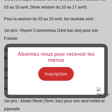
03 au 10 avril, 2ème session du 10 au 17 avril).
Pour la session du 03 au 10 avril, les lauréats sont :
1er prix : Alyson Cussonneau
(1ère bac pro) pour son
Fraisier
2ème prix :
Lilou Ambert
(1ère bac pro) pour son Poke
Abonnez-vous pour recevoir les
Bowl
menus
3ème prix :
Kilian Franceschi
(1ère bac pro) pour sa
Inscription
madeleine punchée au miel, coque chocolat
Pour la session du 10 au 17 avril, les lauréats sont :
1er prix :
Alister Morel
(Term. bac) pour son oeuf mollet et
piperade